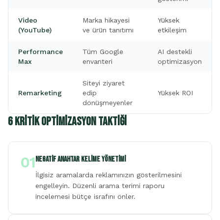
Video
Marka hikayesi
Yüksek
(YouTube)
ve ürün tanıtımı
etkileşim
Performance
Tüm Google
AI destekli
Max
envanteri
optimizasyon
Siteyi ziyaret
Remarketing
edip
Yüksek ROI
dönüşmeyenler
6 Kritik Optimizasyon Taktiği
01
Negatif Anahtar Kelime Yönetimi
İlgisiz aramalarda reklamınızın gösterilmesini
engelleyin. Düzenli arama terimi raporu
incelemesi bütçe israfını önler.