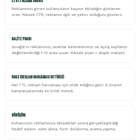
CTR (Tıklama Oranı)
Reklamınızı gören kullanıcıların kaçının tıkladığını gösteren
oran. Yüksek CTR, reklamın ilgili ve çekici olduğunu gösterir.
Kalite Puanı
Google'ın reklamınızı, anahtar kelimelerinizi ve açılış sayfanızı
değerlendirdiği 1-10 arası puan. Yüksek puan = düşük maliyet.
ROAS (Reklam Harcaması Getirisi)
Her 1 TL reklam harcaması için elde ettiğiniz gelir. E-ticaret
kampanyalarında en kritik metrik.
Dönüşüm
Kullanıcının reklamınıza tıkladıktan sonra gerçekleştirdiği
hedef eylem: satın alma, form doldurma, arama yapma.