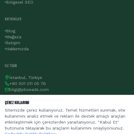
Bölgesel SEO
KAYNAKLAR
Blog
Mağaza
İletişim
Hakkımızda
İLETIŞIM
İstanbul, Türkiye
+90 501 011 05 76
bilgi@pbseads.com
Çerez Kullanımı
Teklif Al
Sitemizde çerez kullanıyoruz. Temel hizmetleri sunmak, site
kullanımını analiz etmek ve reklam ile destek amaçlı araçları
etkinleştirmek için çerezlerden yararlanıyoruz. "Kabul Et"
butonuna tıklayarak bu araçların kullanımını onaylıyorsunuz.