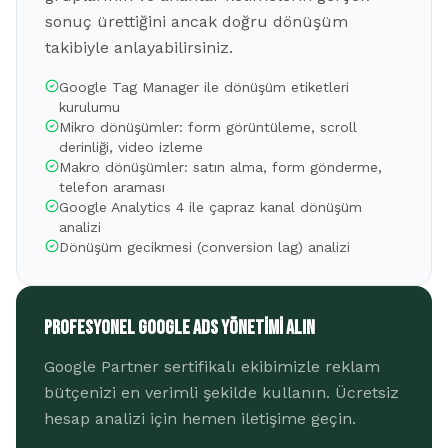
sonuç ürettiğini ancak doğru dönüşüm
takibiyle anlayabilirsiniz.
Google Tag Manager ile dönüşüm etiketleri
kurulumu
Mikro dönüşümler: form görüntüleme, scroll
derinliği, video izleme
Makro dönüşümler: satın alma, form gönderme,
telefon araması
Google Analytics 4 ile çapraz kanal dönüşüm
analizi
Dönüşüm gecikmesi (conversion lag) analizi
Profesyonel Google Ads Yönetimi Alın
Google Partner sertifikalı ekibimizle reklam
bütçenizi en verimli şekilde kullanın. Ücretsiz
hesap analizi için hemen iletişime geçin.