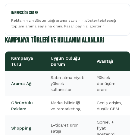
Impression Share
Reklamınızın gösterildiği arama sayısının, gösterilebileceği
toplam arama sayısına oranı. Pazar payınızı gösterir.
Kampanya Türleri ve Kullanım Alanları
Kampanya
Uygun Olduğu
Avantajı
Türü
Durum
Satın alma niyeti
Yüksek
Arama Ağı
yüksek
dönüşüm
kullanıcılar
oranı
Görüntülü
Marka bilinirliği
Geniş erişim,
Reklam
ve remarketing
düşük CPM
Görsel +
E-ticaret ürün
Shopping
fiyat
satışı
gösterimi