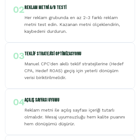
02
Reklam Metni A/B Testi
Her reklam grubunda en az 2-3 farklı reklam
metni test edin. Kazanan metni ölçeklendirin,
kaybedeni durdurun.
03
Teklif Stratejisi Optimizasyonu
Manuel CPC'den akıllı teklif stratejilerine (Hedef
CPA, Hedef ROAS) geçiş için yeterli dönüşüm
verisi biriktirilmelidir.
04
Açılış Sayfası Uyumu
Reklam metni ile açılış sayfası içeriği tutarlı
olmalıdır. Mesaj uyumsuzluğu hem kalite puanını
hem dönüşümü düşürür.