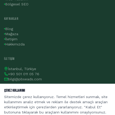
Bölgesel SEO
KAYNAKLAR
Blog
Mağaza
İletişim
Hakkımızda
İLETIŞIM
İstanbul, Türkiye
+90 501 011 05 76
bilgi@pbseads.com
Çerez Kullanımı
Teklif Al
Sitemizde çerez kullanıyoruz. Temel hizmetleri sunmak, site
kullanımını analiz etmek ve reklam ile destek amaçlı araçları
etkinleştirmek için çerezlerden yararlanıyoruz. "Kabul Et"
butonuna tıklayarak bu araçların kullanımını onaylıyorsunuz.